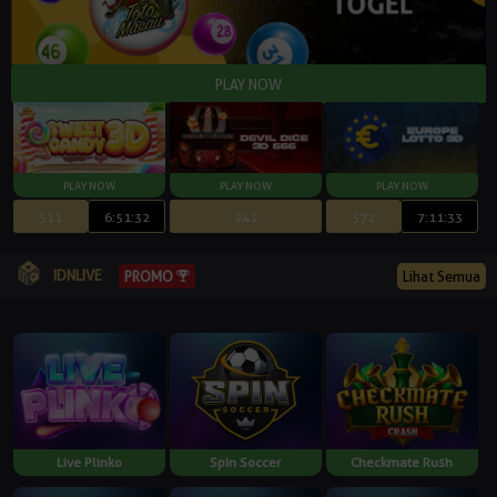
511
6:51:31
241
572
7:11:32
IDNLIVE
Lihat Semua
PROMO
Live Plinko
Spin Soccer
Checkmate Rush