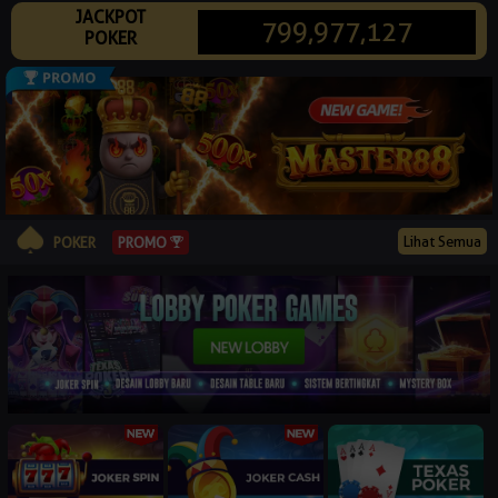
JACKPOT
© 2026 cumapoker88.me. All Rights Reserved | 18+
799,977,127
POKER
Lihat Semua
PROMO
POKER