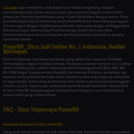
siap membantu anda kapan pun untuk bergabung dengan
Poker88
mendaftarkan diri kalian secara aman dan nyaman dengan memastikan
pengisian formulir pendaftaran yang sudah disediakan dengan benar. Situs
poker88 terpercaya di Indonesia telah memiliki server dari beberapa negara
di luar negeri dengan tingkat pengamanan data yang tinggi, sehingga data
dari para player akan terjaga keamanannya, player tentunya akan
bertransaksi tanpa merasa khawatir dan bisa bermain judi online dengan
santai dan aman.
Poker88 : Situs Judi Online No. 1 Indonesia, Hadiah
Berlimpah
Demi terciptanya suasana permainan yang aman dan nyaman, Poker88
menyediakan segala fasilitas terbaik. Misalnya customer service 24/7, daftar
akun Poker88 gratis, pilihan terbanyak ada di berbagai bank (BCA, BNI, BRI,
BII, CIMB Niaga, Danamon dan Mandiri) dan setoran E-Wallet, penarikan tak
terbatas serta promosi menarik. Situs taruhan online terpercaya di Indonesia
ini juga dilatih untuk tetap profesional dan ramah saat melayani pelanggan
selama 24 jam. Karenanya, Anda tidak perlu khawatir kesulitan saat berjudi
di situs Poker88. Bergabunglah bersama kami dengan cara mendaftar di
menu daftar yang sudah tertera.
FAQ - Situs Terpercaya Poker88
Amankah Bermain Di Situs Poker88?
Sangatlah aman bermain di judi online Poker88, Karena Poker88 merupakan