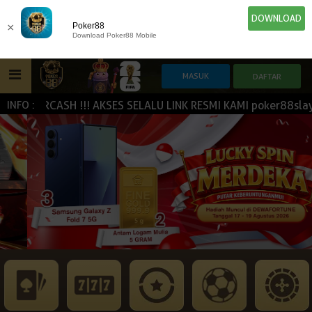
DOWNLOAD
×
Poker88
Download Poker88 Mobile
KERCASH !!! AKSES SELALU LINK RESMI KAMI poker88slay.com
INFO :
HOME
IDN E-LOTTERY
POKER
SLOT GAME
NEW
NEW
SPORTBOOK
LIVE CASINO
IDNLIVE
NEW
ESPORTS
TOGEL
ARCADE
NEW
NEW
NEW
TEMBAK IKAN
IDNRAFFLE
IDNTRADE