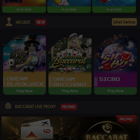
Lihat Semua
NEW
ARCADE
Play Now
Play Now
Play Now
BACCARAT LIVE PROXY
PROMO