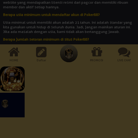
website yang mendapatkan lisensi resmi dari pagcor dan memiliki ribuan
member dan aktif setiap harinya.
Berapa usia minimum untuk mendaftar akun di Poker88?
Usia minimal untuk memiliki akun adalah 21 tahun. Ini adalah standar yang
kita gunakan untuk hidup di seluruh dunia. Jadi, jangan mainkan aturan ini.
Jika ada masalah dengan usia, kami tidak akan bertanggung jawab.
Berapa jumlah setoran minimum di situs Poker88?
Jumlah setoran minimum adalah Rp 10.000. Bukankah itu rendah? Dengan
uang yang begitu banyak, Anda bisa memainkan semua jenis permainan
yang disediakan oleh agen judi online POKER88.
HOME
Daftar
PROMOSI
LIVE CHAT
Cara Pembayaran:
Dukungan Perangkat :
Keamanan Terjamin :
© 2026 Poker88. All Rights Reserved | 18+